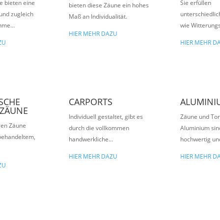
e bieten eine
Sie erfüllen
bieten diese Zäune ein hohes
und zugleich
unterschiedli
Maß an Individualität.
ahme…
wie Witterung
HIER MEHR DAZU
ZU
HIER MEHR D
SCHE
CARPORTS
ALUMINI
NZÄUNE
Individuell gestaltet, gibt es
Zäune und Tor
ren Zäune
durch die vollkommen
Aluminium sin
behandeltem,
handwerkliche…
hochwertig un
HIER MEHR DAZU
HIER MEHR D
ZU