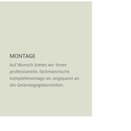
MONTAGE
Auf Wunsch bieten wir Ihnen
professionelle, fachmännische
Komplettmontage an, angepasst an
die Geländegegebenheiten.