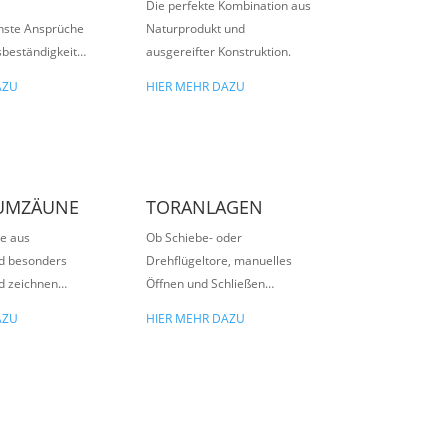
Die perfekte Kombination aus
chste Ansprüche
Naturprodukt und
sbeständigkeit…
ausgereifter Konstruktion.
AZU
HIER MEHR DAZU
UMZÄUNE
TORANLAGEN
e aus
Ob Schiebe- oder
d besonders
Drehflügeltore, manuelles
d zeichnen…
Öffnen und Schließen…
AZU
HIER MEHR DAZU