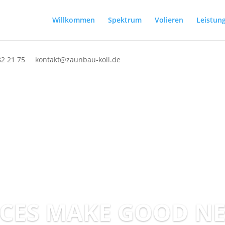
Willkommen
Spektrum
Volieren
Leistun
2 21 75
kontakt@zaunbau-koll.de
CES MAKE GOOD N